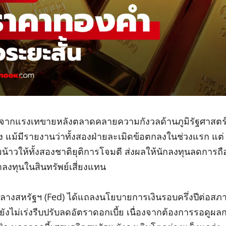
 จากแรงเทขายหลังตลาดคลายความกังวลด้านภูมิรัฐศาสตร
ง แม้มีรายงานว่าทั้งสองฝ่ายละเมิดข้อตกลงในช่วงแรก แต่
น้าวให้ทั้งสองชาติยุติการโจมตี ส่งผลให้นักลงทุนลดการถื
งทุนในสินทรัพย์เสี่ยงแทน
งสหรัฐฯ (Fed) ได้แถลงนโยบายการเงินรอบครึ่งปีต่อสภ
ยังไม่เร่งรีบปรับลดอัตราดอกเบี้ย เนื่องจากต้องการรอดูผล