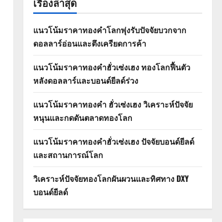
เรื่องล่าสุด
แนวโน้มราคาทองคำโลกพุ่งรับปัจจัยบวกจาก
ดอลลาร์อ่อนและตึงเครียดการค้า
แนวโน้มราคาทองคำฮั่วเซ่งเฮง ทองโลกฟื้นตัว
หลังดอลลาร์และบอนด์ยีลด์ร่วง
แนวโน้มราคาทองคำ ฮั่วเซ่งเฮง วิเคราะห์ปัจจัย
หนุนและกดดันตลาดทองโลก
แนวโน้มราคาทองคำฮั่วเซ่งเฮง ปัจจัยบอนด์ยีลด์
และสถานการณ์โลก
วิเคราะห์ปัจจัยทองโลกผันผวนและทิศทาง DXY
บอนด์ยีลด์