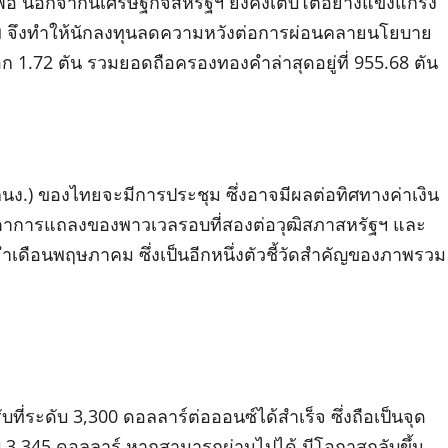
อ นอกจากนี้เศรษฐกิจสหรัฐฯ ยังคงเติบโตอย่างแข็งแกร่ง
พ จึงทำให้นักลงทุนลดความหวังต่อการผ่อนคลายนโยบาย
1.72 ตัน รวมยอดถือครองทองคำล่าสุดอยู่ที่ 955.68 ตัน
นง.) ของไทยจะมีการประชุม ซึ่งอาจมีผลต่อทิศทางค่าเงิน
ตาการแถลงของพาวเวลรอบที่สองต่อวุฒิสภาสหรัฐฯ และ
ดือนพฤษภาคม ซึ่งเป็นอีกหนึ่งตัวชี้วัดสำคัญของภาพรวม
ี่ระดับ 3,300 ดอลลาร์ต่อออนซ์ได้สำเร็จ ซึ่งถือเป็นจุด
3,345 ดอลลาร์ หากสามารถผ่านไปได้ มีโอกาสกลับขึ้น