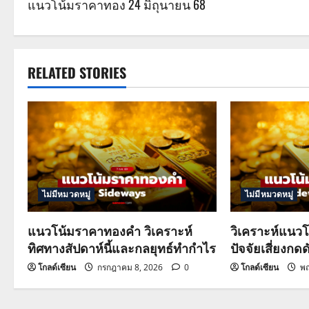
แนวโน้มราคาทอง 24 มิถุนายน 68
o
s
t
RELATED STORIES
n
a
v
i
ไม่มีหมวดหมู่
ไม่มีหมวดหมู่
g
แนวโน้มราคาทองคำ วิเคราะห์
วิเคราะห์แนวโ
a
ทิศทางสัปดาห์นี้และกลยุทธ์ทำกำไร
ปัจจัยเสี่ยงกดด
t
โกลด์เซียน
กรกฎาคม 8, 2026
0
โกลด์เซียน
พฤ
i