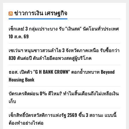
ข่าวการเงิน เศรษฐกิจ
เช็กเลย! 3 กลุ่มเปราะบาง รับ "เงินสด" นัดโอนทั่วประเทศ
10 ส.ค. 69
เซเว่นฯ หนุนชาวสวนลำไย 3 จังหวัดภาคเหนือ รับซื้อกว่า
830 ตันต่อปี ดันลำไยอีดอพวงสดสู่ผู้บริโภค
ธอส. เปิดตัว "G H BANK CROWN" ตอกย้ำบทบาท Beyond
Housing Bank
บัตรเครดิตผ่อน 0% ดีไหม? ทำไมสิ้นเดือนถึงไม่เหลือเงิน
เก็บ
เช็กสิทธิ์บัตรสวัสดิการแห่งรัฐ 2569 ขึ้น 3 สถานะ แบบนี้
ต้องทำอย่างไรต่อ