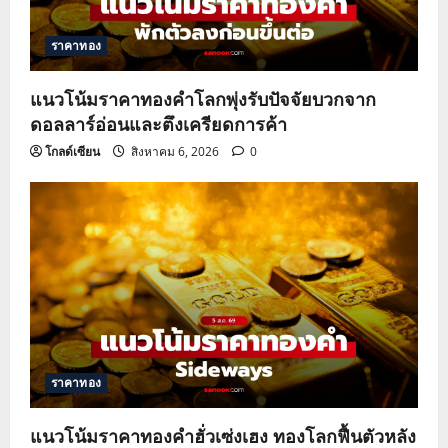
t
ราคาทอง
i
o
แนวโน้มราคาทองคำโลกพุ่งรับปัจจัยบวกจาก
ดอลลาร์อ่อนและตึงเครียดการค้า
n
โกลด์เซียน
สิงหาคม 6, 2026
0
ราคาทอง
แนวโน้มราคาทองคำฮั่วเซ่งเฮง ทองโลกฟื้นตัวหลัง