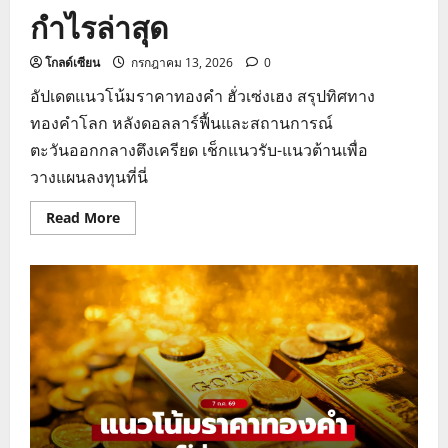
กำไรล่าสุด
โกลด์เซียน
กรกฎาคม 13, 2026
0
อัปเดตแนวโน้มราคาทองคำ ฮั่วเซ่งเฮง สรุปทิศทาง
ทองคำโลก หลังดอลลาร์ฟื้นและสถานการณ์
ตะวันออกกลางตึงเครียด เช็กแนวรับ-แนวต้านเพื่อ
วางแผนลงทุนที่นี่
Read
Read More
more
about
เจาะ
ลึก
แนว
โน้ม
ราคา
ทองคำ
ฮั่ว
เซ่ง
เฮง
วิเคราะห์
กรอบ
ทำ
กำไร
ล่าสุด