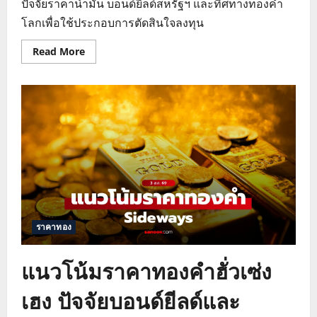
ปัจจัยราคาน้ำมัน บอนด์ยีลด์สหรัฐฯ และทิศทางทองคำ
โลกเพื่อใช้ประกอบการตัดสินใจลงทุน
Read
Read More
more
about
แนว
โน้ม
ราคา
ทองคำ
ฮั่ว
เซ่ง
เฮง
วิเคราะห์
ปัจจัย
หนุน
และ
กดดัน
ตลาด
ทอง
โลก
ราคาทอง
แนวโน้มราคาทองคำฮั่วเซ่ง
เฮง ปัจจัยบอนด์ยีลด์และ