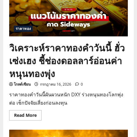
ชี้
ช่อง
เก็ง
กำไร
รับ
สงคราม
ราคาทอง
วิเคราะห์ราคาทองคำวันนี้ ฮั่ว
เซ่งเฮง ชี้ช่องดอลลาร์อ่อนค่า
หนุนทองพุ่ง
โกลด์เซียน
กรกฎาคม 16, 2026
0
ราคาทองคำวันนี้ผันผวนหนัก DXY ร่วงหนุนทองโลกพุ่ง
ต่อ เช็กปัจจัยเสี่ยงก่อนลงทุน
Read
Read More
more
about
วิเคราะห์
ราคา
ทองคำ