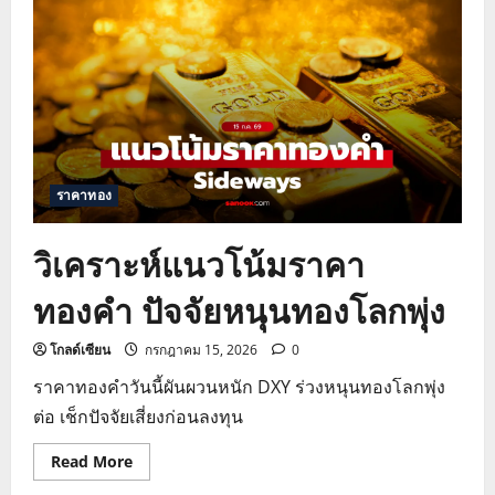
วัน
นี้
ฮั่ว
เซ่ง
เฮง
ชี้
ช่อง
ดอลลาร์
อ่อน
ค่า
หนุน
ทอง
ราคาทอง
พุ่ง
วิเคราะห์แนวโน้มราคา
ทองคำ ปัจจัยหนุนทองโลกพุ่ง
โกลด์เซียน
กรกฎาคม 15, 2026
0
ราคาทองคำวันนี้ผันผวนหนัก DXY ร่วงหนุนทองโลกพุ่ง
ต่อ เช็กปัจจัยเสี่ยงก่อนลงทุน
Read
Read More
more
about