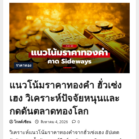
แนว
โน้ม
ราคา
ทองคำ
โลก
พุ่ง
รับ
ปัจจัย
บวก
จาก
ดอลลาร์
อ่อน
และ
ตึงเครียด
การ
ราคาทอง
ค้า
แนวโน้มราคาทองคำ ฮั่วเซ่ง
เฮง วิเคราะห์ปัจจัยหนุนและ
กดดันตลาดทองโลก
โกลด์เซียน
สิงหาคม 4, 2026
0
วิเคราะห์แนวโน้มราคาทองคำจากฮั่วเซ่งเฮง อัปเดต