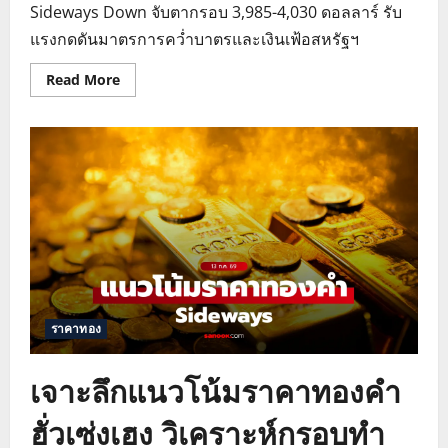
Sideways Down จับตากรอบ 3,985-4,030 ดอลลาร์ รับ
แรงกดดันมาตรการคว่ำบาตรและเงินเฟ้อสหรัฐฯ
Read
Read More
more
about
แนว
โน้ม
ราคา
ทองคำ
วัน
นี้
วิเคราะห์
ทิศทาง
ทอง
โลก
ผันผวน
ราคาทอง
เจาะลึกแนวโน้มราคาทองคำ
ฮั่วเซ่งเฮง วิเคราะห์กรอบทำ