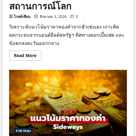
สถานการณ์โลก
โกลด์เซียน
สิงหาคม 3, 2026
0
วิเคราะห์แนวโน้มราคาทองคำจากฮั่วเซ่งเฮง เกาะติด
ผลกระทบจากบอนด์ยีลด์สหรัฐฯ ทิศทางดอกเบี้ยเฟด และ
ข้อตกลงตะวันออกกลาง
Read
Read More
more
about
แนว
โน้ม
ราคา
ทอง
คำ
ฮั่ว
เซ่ง
เฮง
ปัจจัย
บอนด์
ยี
ลด์
และ
สถานการณ์
โลก
ราคาทอง