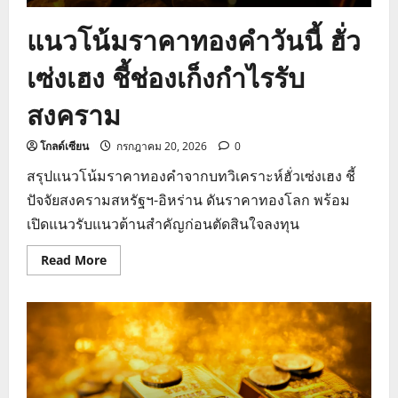
แนวโน้มราคาทองคำวันนี้ ฮั่ว
เซ่งเฮง ชี้ช่องเก็งกำไรรับ
สงคราม
โกลด์เซียน
กรกฎาคม 20, 2026
0
สรุปแนวโน้มราคาทองคำจากบทวิเคราะห์ฮั่วเซ่งเฮง ชี้
ปัจจัยสงครามสหรัฐฯ-อิหร่าน ดันราคาทองโลก พร้อม
เปิดแนวรับแนวต้านสำคัญก่อนตัดสินใจลงทุน
Read
Read More
more
about
แนว
โน้ม
ราคา
ทองคำ
วัน
นี้
ฮั่ว
เซ่ง
เฮง