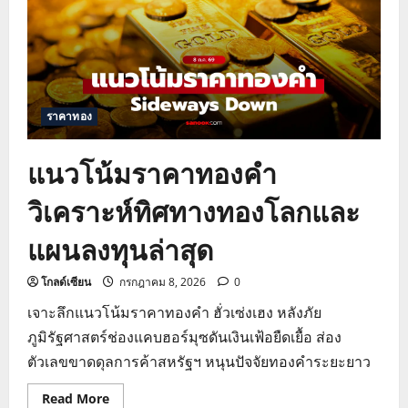
สัปดาห์
นี้
และ
กลยุทธ์
ทำ
กำไร
ราคาทอง
แนวโน้มราคาทองคำ
วิเคราะห์ทิศทางทองโลกและ
แผนลงทุนล่าสุด
โกลด์เซียน
กรกฎาคม 8, 2026
0
เจาะลึกแนวโน้มราคาทองคำ ฮั่วเซ่งเฮง หลังภัย
ภูมิรัฐศาสตร์ช่องแคบฮอร์มุซดันเงินเฟ้อยืดเยื้อ ส่อง
ตัวเลขขาดดุลการค้าสหรัฐฯ หนุนปัจจัยทองคำระยะยาว
Read
Read More