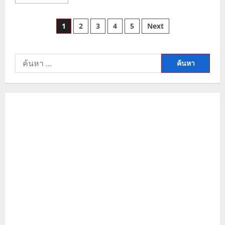
more
about
แนว
Posts
โน้ม
1
2
3
4
5
Next
ราคา
ทองคำ
pagination
วิเคราะห์
ทิศทาง
ทอง
ค้นหา
โลก
และ
สำหรับ:
แผน
ลงทุน
ล่าสุด