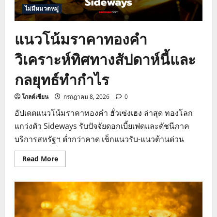
ไม่มีหมวดหมู่
แนวโน้มราคาทองคำ
วิเคราะห์ทิศทางสัปดาห์นี้และ
กลยุทธ์ทำกำไร
โกลด์เซียน
กรกฎาคม 8, 2026
0
อัปเดตแนวโน้มราคาทองคำ ฮั่วเซ่งเฮง ล่าสุด ทองโลก
แกว่งตัว Sideways รับปัจจัยดอกเบี้ยเฟดและดัชนีภาค
บริการสหรัฐฯ ต่ำกว่าคาด เช็กแนวรับ-แนวต้านด่วน
Read
Read More
more
about
แนว
โน้ม
ราคา
ทองคำ
วิเคราะห์
ทิศทาง