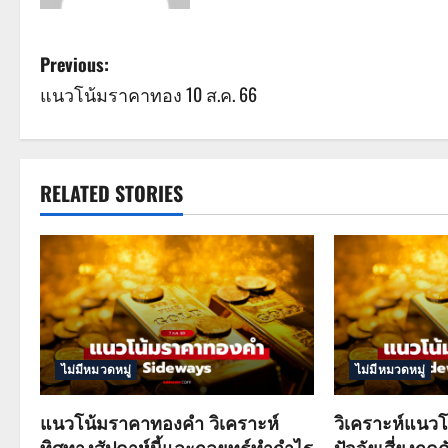
P
Previous:
แนวโน้มราคาทอง 10 ส.ค. 66
o
s
t
RELATED STORIES
n
a
v
i
ไม่มีหมวดหมู่
ไม่มีหมวดหมู่
g
แนวโน้มราคาทองคำ วิเคราะห์
วิเคราะห์แนวโ
a
ทิศทางสัปดาห์นี้และกลยุทธ์ทำกำไร
ปัจจัยเสี่ยงกดด