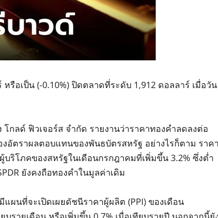
อเป็น (-0.10%) ปิดตลาดที่ระดับ 1,912 ดอลลาร์ เมื่อวัน
ฮง โกลด์ ฟิวเจอร์ส จำกัด รายงานว่าราคาทองคำลดลงต่อ
ึ้นของอัตราผลตอบแทนของพันธบัตรสหรัฐ อย่างไรก็ตาม ราค
าผู้บริโภคของสหรัฐในเดือนกรกฎาคมที่เพิ่มขึ้น 3.2% ซึ่งต่ำ
 SPDR ยังคงถือทองคำในมูลค่าเดิม
ฐมีแผนที่จะเปิดเผยดัชนีราคาผู้ผลิต (PPI) ของเดือน
ยบรายเดือน หรือเพิ่มขึ้น 0.7% เมื่อเทียบรายปี นอกจากนี้ยั