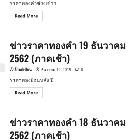
ราคาทองคำช่วงเช้าว
Read
Read More
more
about
ข่าว
ราคา
ทอง
ข่าวราคาทองคำ 19 ธันวาคม
27
ธันวาคม
2562
2562 (ภาคเช้า)
(ภาค
บ่าย)
โกลด์เซียน
ธันวาคม 19, 2019
0
ราคาทองย้อนหลัง ปิ
Read
Read More
more
about
ข่าว
ราคา
ทองคำ
ข่าวราคาทองคำ 18 ธันวาคม
19
ธันวาคม
2562
2562 (ภาคเช้า)
(ภาค
เช้า)