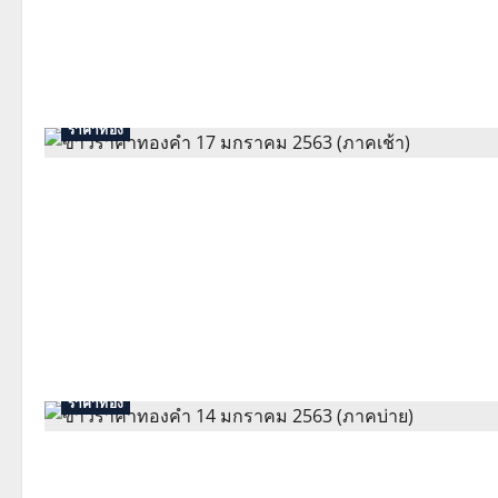
ราคาทอง
ราคาทอง