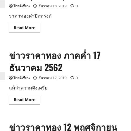
โกลด์เซียน
ธันวาคม 18, 2019
0
ราคาทองคําปิดทรงตั
Read
Read More
more
about
ข่าว
ราคา
ทองคำ
ข่าวราคาทอง ภาคค่ำ 17
18
ธันวาคม
2562
ธันวาคม 2562
(ภาค
เช้า)
โกลด์เซียน
ธันวาคม 17, 2019
0
แม้ว่าความตึงเครีย
Read
Read More
more
about
ข่าว
ราคา
ทอง
ข่าวราคาทอง 12 พฤศจิกายน
ภาค
ค่ำ