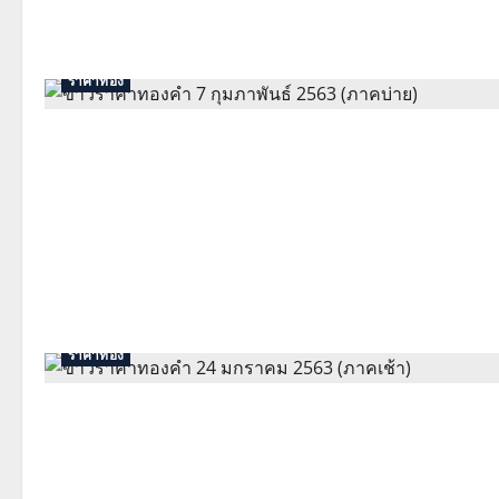
ราคาทอง
ราคาทอง