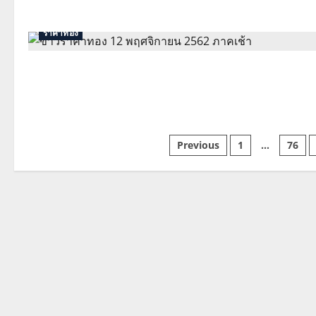
ราคาทอง
Posts
Previous
1
…
76
pagination