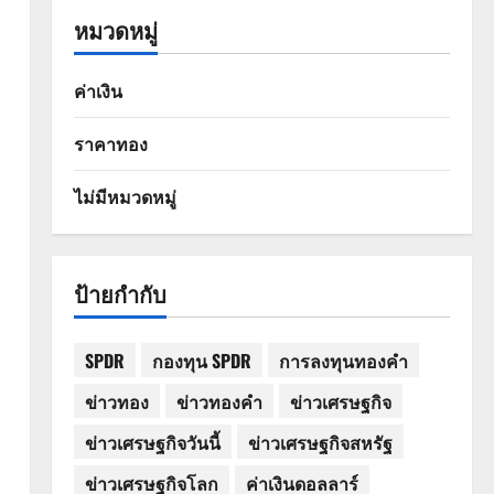
หมวดหมู่
ค่าเงิน
ราคาทอง
ไม่มีหมวดหมู่
ป้ายกำกับ
SPDR
กองทุน SPDR
การลงทุนทองคำ
ข่าวทอง
ข่าวทองคำ
ข่าวเศรษฐกิจ
ข่าวเศรษฐกิจวันนี้
ข่าวเศรษฐกิจสหรัฐ
ข่าวเศรษฐกิจโลก
ค่าเงินดอลลาร์