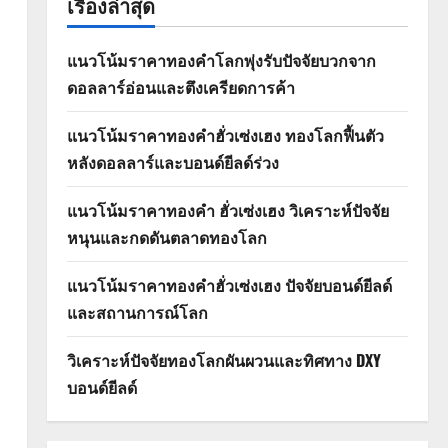
เรื่องล่าสุด
แนวโน้มราคาทองคำโลกพุ่งรับปัจจัยบวกจาก
ดอลลาร์อ่อนและตึงเครียดการค้า
แนวโน้มราคาทองคำฮั่วเซ่งเฮง ทองโลกฟื้นตัว
หลังดอลลาร์และบอนด์ยีลด์ร่วง
แนวโน้มราคาทองคำ ฮั่วเซ่งเฮง วิเคราะห์ปัจจัย
หนุนและกดดันตลาดทองโลก
แนวโน้มราคาทองคำฮั่วเซ่งเฮง ปัจจัยบอนด์ยีลด์
และสถานการณ์โลก
วิเคราะห์ปัจจัยทองโลกผันผวนและทิศทาง DXY
บอนด์ยีลด์