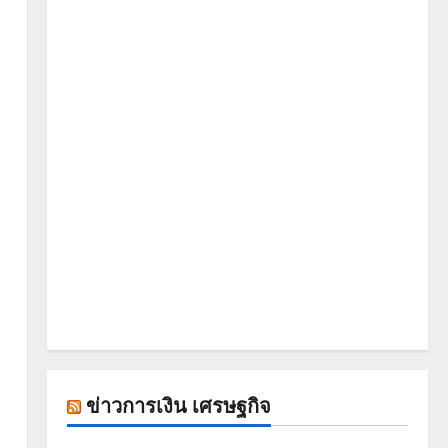
ข่าวการเงิน เศรษฐกิจ