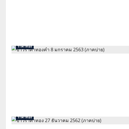
ราคาทอง
ราคาทอง