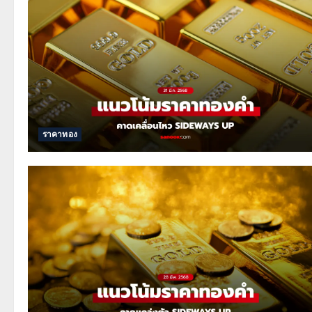
ราคาทอง