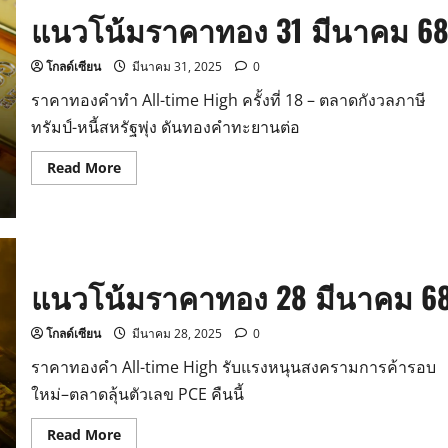
แนวโน้มราคาทอง 31 มีนาคม 6
โกลด์เซียน
มีนาคม 31, 2025
0
ราคาทองคำทำ All-time High ครั้งที่ 18 – ตลาดกังวลภาษี
ทรัมป์-หนี้สหรัฐพุ่ง ดันทองคำทะยานต่อ
Read
Read More
more
about
แนว
โน้ม
ราคา
ทอง
31
มีนาคม
แนวโน้มราคาทอง 28 มีนาคม 6
68
โกลด์เซียน
มีนาคม 28, 2025
0
ราคาทองคำ All-time High รับแรงหนุนสงครามการค้ารอบ
ใหม่–ตลาดลุ้นตัวเลข PCE คืนนี้
Read
Read More
more