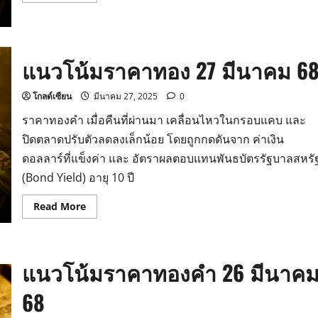
about
แนว
โน้ม
ราคา
ทอง
28
แนวโน้มราคาทอง 27 มีนาคม 6
มีนาคม
68
โกลด์เซียน
มีนาคม 27, 2025
0
ราคาทองคำ เมื่อคืนที่ผ่านมา เคลื่อนไหวในกรอบแคบ และ
ปิดตลาดปรับตัวลดลงเล็กน้อย โดยถูกกดดันจาก ค่าเงิน
ดอลลาร์ที่แข็งค่า และ อัตราผลตอบแทนพันธบัตรรัฐบาลสหรั
(Bond Yield) อายุ 10 ปี
Read
Read More
more
about
แนว
โน้ม
ราคา
แนวโน้มราคาทองคำ 26 มีนาค
ทอง
27
มีนาคม
68
68