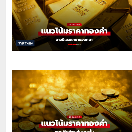
ราคาทอง