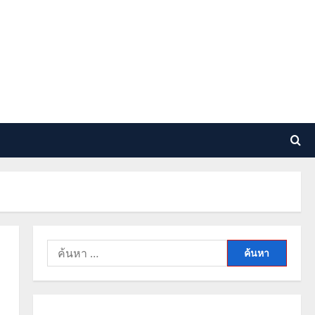
ค้นหา
สำหรับ: