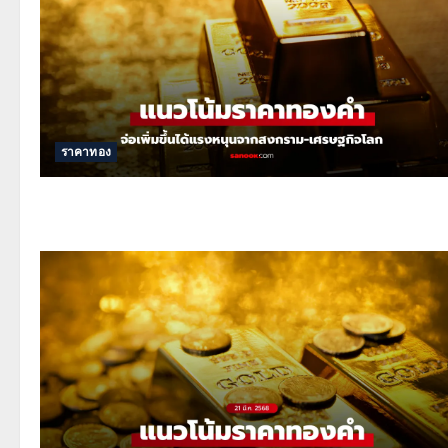
ราคาทอง