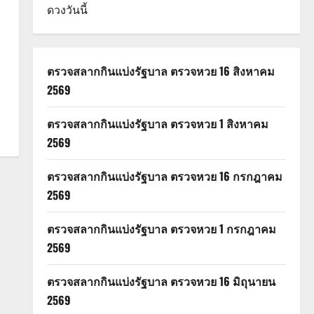
ดวงวันนี้
ตรวจสลากกินแบ่งรัฐบาล ตรวจหวย 16 สิงหาคม
2569
ตรวจสลากกินแบ่งรัฐบาล ตรวจหวย 1 สิงหาคม
2569
ตรวจสลากกินแบ่งรัฐบาล ตรวจหวย 16 กรกฎาคม
2569
ตรวจสลากกินแบ่งรัฐบาล ตรวจหวย 1 กรกฎาคม
2569
ตรวจสลากกินแบ่งรัฐบาล ตรวจหวย 16 มิถุนายน
2569