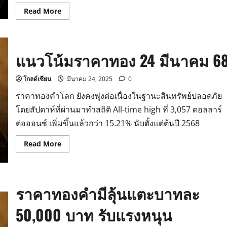
Read
Read More
more
about
แนว
โน้ม
ราคา
ทอง
แนวโน้มราคาทอง 24 มีนาคม 6
25
มีนา
68
โกลด์เซียน
มีนาคม 24, 2025
0
ราคา
ทองคำ
ราคาทองคำโลก ยังคงพุ่งต่อเนื่องในฐานะสินทรัพย์ปลอดภัย
อ่อน
ตัว
โดยสัปดาห์ที่ผ่านมาทำสถิติ All-time high ที่ 3,057 ดอลลาร์
ต่อ
เนื่อง
ต่อออนซ์ เพิ่มขึ้นแล้วกว่า 15.21% นับตั้งแต่ต้นปี 2568
Read
Read More
more
about
แนว
โน้ม
ราคา
ทอง
ราคาทองคำมีลุ้นแตะบาทละ
24
มีนาคม
68
50,000 บาท รับแรงหนุน