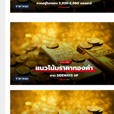
ราคาทอง
ราคาทอง