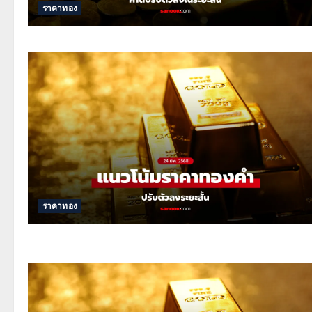
ราคาทอง
ราคาทอง