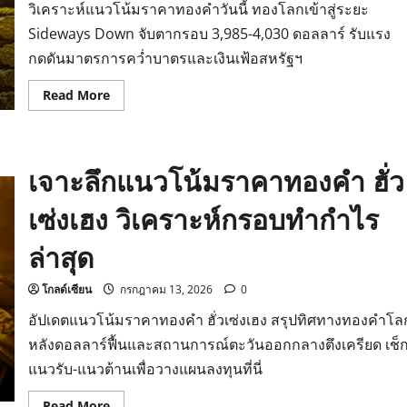
วิเคราะห์แนวโน้มราคาทองคำวันนี้ ทองโลกเข้าสู่ระยะ
Sideways Down จับตากรอบ 3,985-4,030 ดอลลาร์ รับแรง
กดดันมาตรการคว่ำบาตรและเงินเฟ้อสหรัฐฯ
Read
Read More
more
about
แนว
โน้ม
ราคา
เจาะลึกแนวโน้มราคาทองคำ ฮั่ว
ทองคำ
วัน
นี้
เซ่งเฮง วิเคราะห์กรอบทำกำไร
วิเคราะห์
ทิศทาง
ทอง
ล่าสุด
โลก
ผันผวน
โกลด์เซียน
กรกฎาคม 13, 2026
0
อัปเดตแนวโน้มราคาทองคำ ฮั่วเซ่งเฮง สรุปทิศทางทองคำโล
หลังดอลลาร์ฟื้นและสถานการณ์ตะวันออกกลางตึงเครียด เช็
แนวรับ-แนวต้านเพื่อวางแผนลงทุนที่นี่
Read
Read More