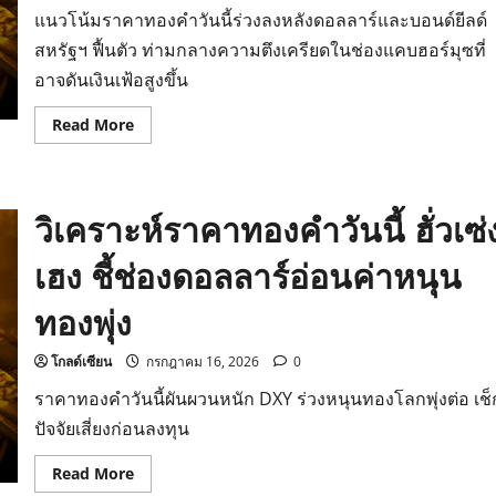
สงคราม
แนวโน้มราคาทองคำวันนี้ร่วงลงหลังดอลลาร์และบอนด์ยีลด์
สหรัฐฯ ฟื้นตัว ท่ามกลางความตึงเครียดในช่องแคบฮอร์มุซที่
อาจดันเงินเฟ้อสูงขึ้น
Read
Read More
more
about
วิเคราะห์
ราคา
ทองคำ
วิเคราะห์ราคาทองคำวันนี้ ฮั่วเซ่
วัน
นี้
สาเหตุ
เฮง ชี้ช่องดอลลาร์อ่อนค่าหนุน
ทอง
โลก
ร่วง
ทองพุ่ง
แรง
กระทบ
ทอง
ไทย
โกลด์เซียน
กรกฎาคม 16, 2026
0
ราคาทองคำวันนี้ผันผวนหนัก DXY ร่วงหนุนทองโลกพุ่งต่อ เช็
ปัจจัยเสี่ยงก่อนลงทุน
Read
Read More
more