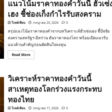
แนวโน้มราคาทองคำวันนี้ ฮั่วเซ่
เฮง ชี้ช่องเก็งกำไรรับสงคราม
โกลด์เซียน
กรกฎาคม 20, 2026
0
สรุปแนวโน้มราคาทองคำจากบทวิเคราะห์ฮั่วเซ่งเฮง ชี้ปัจจัย
สงครามสหรัฐฯ-อิหร่าน ดันราคาทองโลก พร้อมเปิดแนวรับ
แนวต้านสำคัญก่อนตัดสินใจลงทุน
Read
Read More
more
about
แนว
โน้ม
ราคา
วิเคราะห์ราคาทองคำวันนี้
ทองคำ
วัน
นี้
สาเหตุทองโลกร่วงแรงกระทบ
ฮั่ว
เซ่ง
เฮง
ทองไทย
ชี้
ช่อง
เก็ง
กำไร
โกลด์เซียน
กรกฎาคม 17, 2026
0
รับ