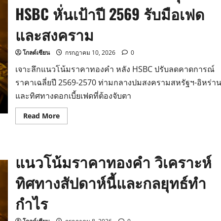
กดดัน
HSBC หั่นเป้าปี 2569 รับมือเฟด
ดอลลาร์
แข็ง
ค่า-
และสงคราม
เฟด
ส่ง
สัญญาณ
ขึ้น
โกลด์เซียน
กรกฎาคม 10, 2026
0
ดอกเบี้ย
เจาะลึกแนวโน้มราคาทองคำ หลัง HSBC ปรับลดคาดการณ์
ราคาเฉลี่ยปี 2569-2570 ท่ามกลางปมสงครามสหรัฐฯ-อิหร่า
และทิศทางดอกเบี้ยเฟดที่ต้องจับตา
Read
Read More
more
about
แนว
โน้ม
ราคา
แนวโน้มราคาทองคำ วิเคราะห์
ทองคำ
ล่าสุด
HSBC
ทิศทางสัปดาห์นี้และกลยุทธ์ทำ
หั่น
เป้า
ปี
กำไร
2569
รับมือ
เฟด
และ