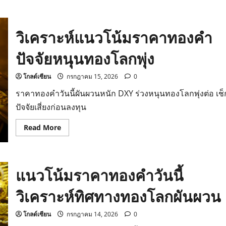
about
วิเคราะห์
ราคา
ทองคำ
วิเคราะห์แนวโน้มราคาทองคำ
วัน
นี้
ฮั่ว
ปัจจัยหนุนทองโลกพุ่ง
เซ่ง
เฮง
ชี้
ช่อง
โกลด์เซียน
กรกฎาคม 15, 2026
0
ดอลลาร์
อ่อน
ราคาทองคำวันนี้ผันผวนหนัก DXY ร่วงหนุนทองโลกพุ่งต่อ เช็
ค่า
หนุน
ปัจจัยเสี่ยงก่อนลงทุน
ทอง
พุ่ง
Read
Read More
more
about
วิเคราะห์
แนว
โน้ม
แนวโน้มราคาทองคำวันนี้
ราคา
ทองคำ
ปัจจัย
วิเคราะห์ทิศทางทองโลกผันผวน
หนุน
ทอง
โลก
พุ่ง
โกลด์เซียน
กรกฎาคม 14, 2026
0