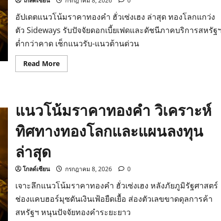
โกลด์เซียน
กรกฎาคม 8, 2026
0
สงคราม
อัปเดตแนวโน้มราคาทองคำ ฮั่วเซ่งเฮง ล่าสุด ทองโลกแกว่ง
ตัว Sideways รับปัจจัยดอกเบี้ยเฟดและดัชนีภาคบริการสหรัฐ
ต่ำกว่าคาด เช็กแนวรับ-แนวต้านด่วน
Read
Read More
more
about
แนว
โน้ม
ราคา
แนวโน้มราคาทองคำ วิเคราะห์
ทองคำ
วิเคราะห์
ทิศทาง
ทิศทางทองโลกและแผนลงทุน
สัปดาห์
นี้
และ
ล่าสุด
กลยุทธ์
ทำ
กำไร
โกลด์เซียน
กรกฎาคม 8, 2026
0
เจาะลึกแนวโน้มราคาทองคำ ฮั่วเซ่งเฮง หลังภัยภูมิรัฐศาสตร์
ช่องแคบฮอร์มุซดันเงินเฟ้อยืดเยื้อ ส่องตัวเลขขาดดุลการค้า
สหรัฐฯ หนุนปัจจัยทองคำระยะยาว