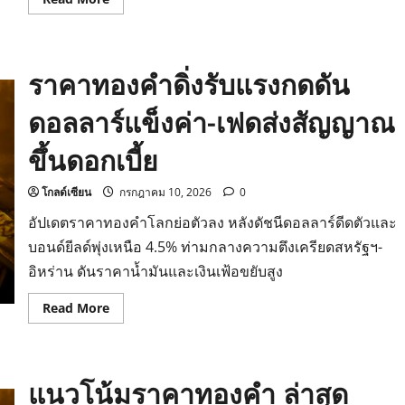
more
about
เจาะ
ลึก
แนว
ราคาทองคำดิ่งรับแรงกดดัน
โน้ม
ราคา
ทองคำ
ดอลลาร์แข็งค่า-เฟดส่งสัญญาณ
ฮั่ว
เซ่ง
เฮง
ขึ้นดอกเบี้ย
วิเคราะห์
กรอบ
ทำ
กำไร
โกลด์เซียน
กรกฎาคม 10, 2026
0
ล่าสุด
อัปเดตราคาทองคำโลกย่อตัวลง หลังดัชนีดอลลาร์ดีดตัวและ
บอนด์ยีลด์พุ่งเหนือ 4.5% ท่ามกลางความตึงเครียดสหรัฐฯ-
อิหร่าน ดันราคาน้ำมันและเงินเฟ้อขยับสูง
Read
Read More
more
about
ราคา
ทองคำ
ดิ่ง
แนวโน้มราคาทองคำ ล่าสุด
รับ
แรง